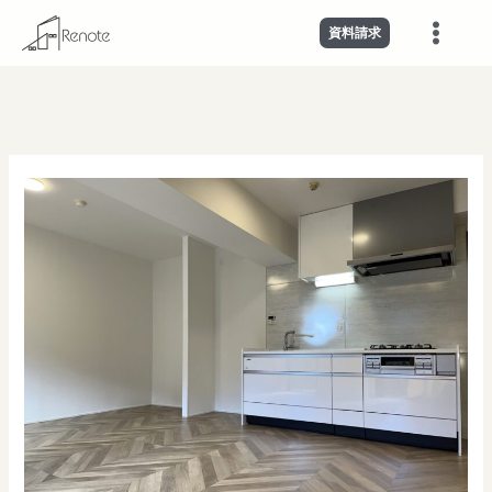
内
投
Main
資料請求
容
稿
Menu
を
ナ
ス
ビ
キ
ゲ
ッ
ー
プ
シ
ョ
ン