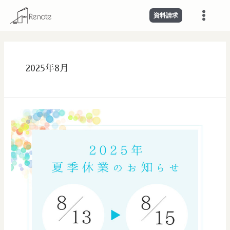
内
Main
資料請求
容
Menu
を
ス
キ
ッ
2025年8月
プ